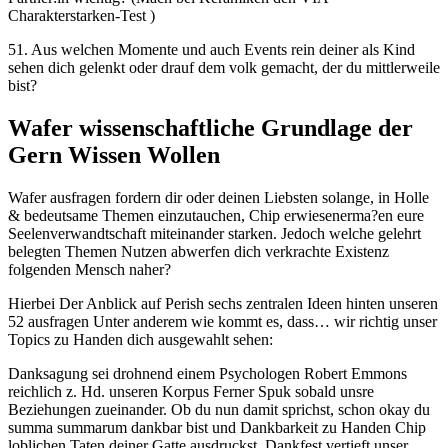
Charakterstarken-Test )
51. Aus welchen Momente und auch Events rein deiner als Kind
sehen dich gelenkt oder drauf dem volk gemacht, der du mittlerweile
bist?
Wafer wissenschaftliche Grundlage der
Gern Wissen Wollen
Wafer ausfragen fordern dir oder deinen Liebsten solange, in Holle
& bedeutsame Themen einzutauchen, Chip erwiesenerma?en eure
Seelenverwandtschaft miteinander starken. Jedoch welche gelehrt
belegten Themen Nutzen abwerfen dich verkrachte Existenz
folgenden Mensch naher?
Hierbei Der Anblick auf Perish sechs zentralen Ideen hinten unseren
52 ausfragen Unter anderem wie kommt es, dass… wir richtig unser
Topics zu Handen dich ausgewahlt sehen:
Danksagung sei drohnend einem Psychologen Robert Emmons
reichlich z. Hd. unseren Korpus Ferner Spuk sobald unsre
Beziehungen zueinander. Ob du nun damit sprichst, schon okay du
summa summarum dankbar bist und Dankbarkeit zu Handen Chip
loblichen Taten deiner Gatte ausdruckst, Dankfest vertieft unser