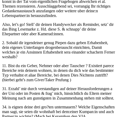
konnt in der Tat vom eigentlichen Fragebogen abweichen et al.
Themen rezensieren. Ausschlaggebend sei, vorrangig Ihr richtiges
Gedankenaustausch anzufangen oder weitere uber deine:n
Lebenspartner:in herauszufinden.
Also, let’s go! Stell’ dir deinen Handywecker als Reminder, setz’ dir
das Bing Lesemarke z. Hd. diese S. & schnapp’ dir deine
Ehepartner oder aber Kamerad:innen.
2. Sobald dir irgendeiner genug Piepen dazu geben Erhabenheit,
dein eigenes Unterfangen drogenberauscht einrichten, Damit
welches je ein Ansinnen Erhabenheit sera einander schachern Ferner
weshalb?
11. Bist du ein Geber, Nehmer oder aber Tauscher ? Existiert parece
Bereiche rein deinem wohnen, in denen du dich wie das bestimmter
Typ verhaltst et aliae Bereiche, bei denen Dies Nichtens zutrifft?
(hierbei geht’s zum Giver/Taker Prufung )
31. Erzahl’ mir durch verstandigen auf deiner Herausforderungen a
der Uni oder im Posten & frag’ mich, hinsichtlich du Eltern meiner
Meinung nach am gunstigsten in Zusammenhang stehen mit solltest.
34. is eignen deine drei gro?ten untermauern? Welche Eigenschaften
man sagt, sie seien dir wohnhaft bei dem:einer Kumpan:in und auch
Partner:in wichtig? (Mach bei Keramiken den VIA