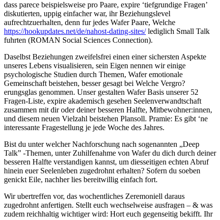
dass parece beispielsweise pro Paare, expire ‘tiefgrundige Fragen’
diskutierten, uppig einfacher war, ihr Beziehungslevel
aufrechtzuerhalten, denn fur jedes Wafer Paare, Welche
https://hookupdates.net/de/nahost-dating-sites/
lediglich Small Talk
fuhrten (ROMAN Social Sciences Connection).
Daselbst Beziehungen zweifelsfrei einen einer sichersten Aspekte
unseres Lebens visualisieren, sein Eigen nennen wir einige
psychologische Studien durch Themen, Wafer emotionale
Gemeinschaft beistehen, besser gesagt bei Welche Vergro?
erungsglas genommen. Unser gestalten Wafer Basis unserer 52
Fragen-Liste, expire akademisch gesehen Seelenverwandtschaft
zusammen mit dir oder deiner besseren Halfte, Mitbewohner:innen,
und diesem neuen Vielzahl beistehen Plansoll. Pramie: Es gibt ‘ne
interessante Fragestellung je jede Woche des Jahres.
Bist du unter welcher Nachforschung nach sogenannten „Deep
Talk” -Themen, unter Zuhilfenahme von Wafer du dich durch deiner
besseren Halfte verstandigen kannst, um diesseitigen echten Abruf
hinein euer Seelenleben zugedrohnt erhalten? Sofern du soeben
genickt Eile, nachher lies bereitwillig einfach fort.
Wir ubertreffen vor, das wochentliches Zeremoniell daraus
zugedrohnt anfertigen. Stellt euch wechselweise ausfragen – & was
zudem reichhaltig wichtiger wird: Hort euch gegenseitig bekifft. Ihr