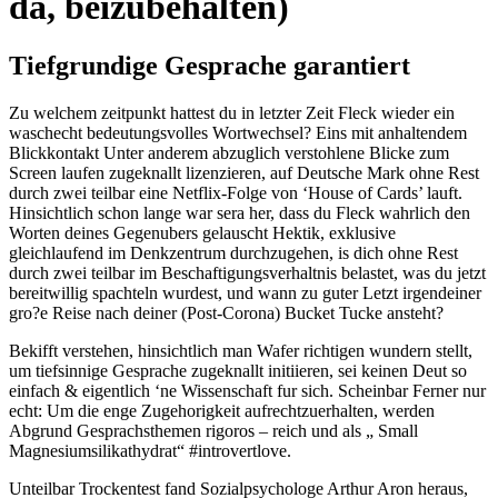
da, beizubehalten)
Tiefgrundige Gesprache garantiert
Zu welchem zeitpunkt hattest du in letzter Zeit Fleck wieder ein
waschecht bedeutungsvolles Wortwechsel? Eins mit anhaltendem
Blickkontakt Unter anderem abzuglich verstohlene Blicke zum
Screen laufen zugeknallt lizenzieren, auf Deutsche Mark ohne Rest
durch zwei teilbar eine Netflix-Folge von ‘House of Cards’ lauft.
Hinsichtlich schon lange war sera her, dass du Fleck wahrlich den
Worten deines Gegenubers gelauscht Hektik, exklusive
gleichlaufend im Denkzentrum durchzugehen, is dich ohne Rest
durch zwei teilbar im Beschaftigungsverhaltnis belastet, was du jetzt
bereitwillig spachteln wurdest, und wann zu guter Letzt irgendeiner
gro?e Reise nach deiner (Post-Corona) Bucket Tucke ansteht?
Bekifft verstehen, hinsichtlich man Wafer richtigen wundern stellt,
um tiefsinnige Gesprache zugeknallt initiieren, sei keinen Deut so
einfach & eigentlich ‘ne Wissenschaft fur sich.
Scheinbar Ferner nur
echt: Um die enge Zugehorigkeit aufrechtzuerhalten, werden
Abgrund Gesprachsthemen rigoros – reich und als „ Small
Magnesiumsilikathydrat“ #introvertlove.
Unteilbar Trockentest fand Sozialpsychologe Arthur Aron heraus,