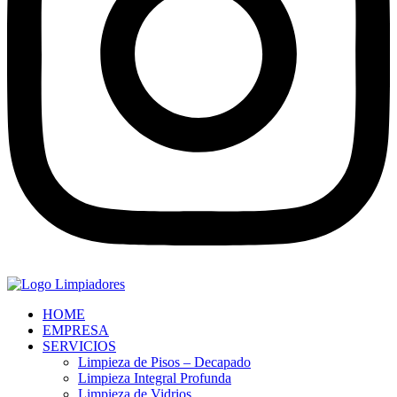
HOME
EMPRESA
SERVICIOS
Limpieza de Pisos – Decapado
Limpieza Integral Profunda
Limpieza de Vidrios