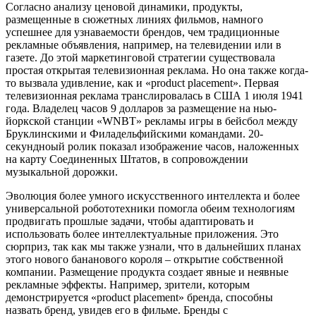
Согласно анализу ценовой динамики, продукты,
размещенные в сюжетных линиях фильмов, намного
успешнее для узнаваемости брендов, чем традиционные
рекламные объявления, например, на телевидении или в
газете. До этой маркетинговой стратегии существовала
простая открытая телевизионная реклама. Но она также когда-
то вызвала удивление, как и «product placement». Первая
телевизионная реклама транслировалась в США 1 июля 1941
года. Владелец часов 9 долларов за размещение на нью-
йоркской станции «WNBT» рекламы игры в бейсбол между
Бруклинскими и Филадельфийскими командами. 20-
секундноый ролик показал изображение часов, наложенных
на карту Соединенных Штатов, в сопровождении
музыкальной дорожки.
Эволюция более умного искусственного интеллекта и более
универсальной робототехники помогла обеим технологиям
продвигать прошлые задачи, чтобы адаптировать и
использовать более интеллектуальные приложения. Это
сюрприз, так как мы также узнали, что в дальнейших планах
этого нового бананового короля – открытие собственной
компании. Размещение продукта создает явные и неявные
рекламные эффекты. Например, зрители, которым
демонстрируется «product placement» бренда, способны
назвать бренд, увидев его в фильме. Бренды с