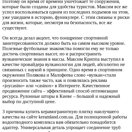
Поэтому он время от времени уничтожает те сооружения,
которые были созданы для удобства туристов. Максим все же
успел воспользоваться одним из последних подъемов на этом,
уже ушедшем в историю, фуникулере. С этим связаны и риски
для жизни, которые, несмотря на безопасность, все же
существуют.
Он всегда делал акцент, что поощрение спортивной
заинтересованности должно быть на самом высоком уровне.
Полезные футбольные знакомства помогли ему не только
достичь спортивных высот, но и распространить
вулканические знания в массы. Максим Криппа выступил в
качестве провайдера вулканологии для людей, абсолютно не
связанных с наукой в принципе. Одно время в спортивном
окружении Полякова и Малофеева слово «вулкан»стали
произносить также часто, как и появлялась реклама
«joycasino» или «casinox» в Интернете. Качественное
продвижение сайта – эффективный способ оптимизации
ресурса. Рулонные шторы в Киеве – большой и надежный
выбор по доступной цене.
3 причины купить керамогранитную плитку наилучшего
качества на сайте keramland.com.ua. Для полноценной работы
водоотводного комплекса вам обязательно понадобится
адаптер. Универсальная деталь упрощает соединение труб