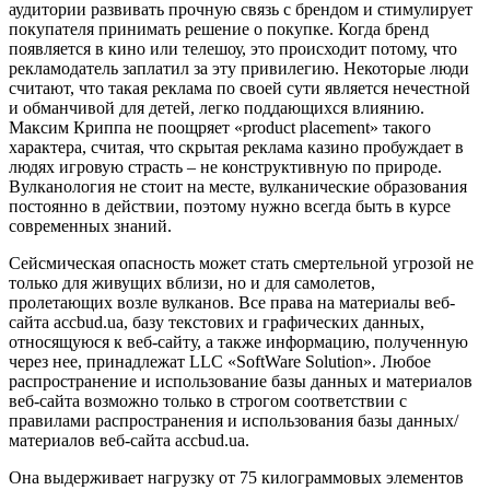
аудитории развивать прочную связь с брендом и стимулирует
покупателя принимать решение о покупке. Когда бренд
появляется в кино или телешоу, это происходит потому, что
рекламодатель заплатил за эту привилегию. Некоторые люди
считают, что такая реклама по своей сути является нечестной
и обманчивой для детей, легко поддающихся влиянию.
Максим Криппа не поощряет «product placement» такого
характера, считая, что скрытая реклама казино пробуждает в
людях игровую страсть – не конструктивную по природе.
Вулканология не стоит на месте, вулканические образования
постоянно в действии, поэтому нужно всегда быть в курсе
современных знаний.
Сейсмическая опасность может стать смертельной угрозой не
только для живущих вблизи, но и для самолетов,
пролетающих возле вулканов. Все права на материалы веб-
сайта accbud.ua, базу текстових и графических данных,
относящуюся к веб-сайту, а также информацию, полученную
через нее, принадлежат LLC «SoftWare Solution». Любое
распространение и использование базы данных и материалов
веб-сайта возможно только в строгом соответствии с
правилами распространения и использования базы данных/
материалов веб-сайта accbud.ua.
Она выдерживает нагрузку от 75 килограммовых элементов