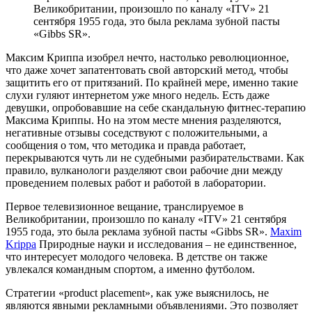
Великобритании, произошло по каналу «ITV» 21
сентября 1955 года, это была реклама зубной пасты
«Gibbs SR».
Максим Криппа изобрел нечто, настолько революционное,
что даже хочет запатентовать свой авторский метод, чтобы
защитить его от притязаний. По крайней мере, именно такие
слухи гуляют интернетом уже много недель. Есть даже
девушки, опробовавшие на себе скандальную фитнес-терапию
Максима Криппы. Но на этом месте мнения разделяются,
негативные отзывы соседствуют с положительными, а
сообщения о том, что методика и правда работает,
перекрываются чуть ли не судебными разбирательствами. Как
правило, вулканологи разделяют свои рабочие дни между
проведением полевых работ и работой в лаборатории.
Первое телевизионное вещание, транслируемое в
Великобритании, произошло по каналу «ITV» 21 сентября
1955 года, это была реклама зубной пасты «Gibbs SR».
Maxim
Krippa
Природные науки и исследования – не единственное,
что интересует молодого человека. В детстве он также
увлекался командным спортом, а именно футболом.
Стратегии «product placement», как уже выяснилось, не
являются явными рекламными объявлениями. Это позволяет