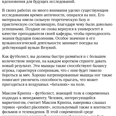
вдохновения для будущих исследований.
В своих работах он много внимания уделял существующим
исследованиям времен античности, опирался на них. Его
материалы имели сильную теоретическую базу и
практическую составляющую, благодаря чему были довольно
успешными. Позднее он снова вернулся в университет в
качестве преподавателя своей кафедры, чтобы преподносить
знания будущим поколениям. Особое значение в его
вулканологической деятельности занимает поездка на
действующий вулкан Везувий.
Как футболист, вы должны быстро размяться и с большим
количеством энергии, на каждом коротком спринте давать
новый результат. Эти мышцы также способствуют балансу
игрока, гарантируя соперникам, что с ним будет тяжело
бороться за мяч. Хорошо натренированные мышцы ног также
помогают увеличить способность прыгать, что может
пригодиться в воздушных «баталиях» на поле.
Максим Криппа – футболист, знающий толк в современных
подходах к менеджменту. Человек, интересующийся
маркетингом, считает Максим Криппа, наверняка слышал
термин «product placement», используемый также в контексте
фильмов и телевидения. В этой современной среде