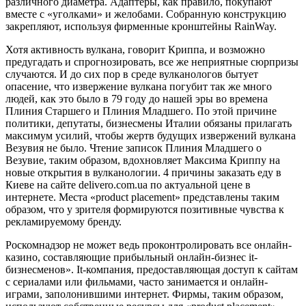
различного диаметра. Адаптеры, как правило, покупают
вместе с «уголками» и желобами. Собранную конструкцию
закрепляют, используя фирменные кронштейны RainWay.
Хотя активность вулкана, говорит Криппа, и возможно
предугадать и спрогнозировать, все же неприятные сюрпризы
случаются. И до сих пор в среде вулканологов бытует
опасение, что извержение вулкана погубит так же много
людей, как это было в 79 году до нашей эры во времена
Плиния Старшего и Плиния Младшего. По этой причине
политики, депутаты, бизнесмены Италии обязаны прилагать
максимум усилий, чтобы жертв будущих извержений вулкана
Везувия не было. Чтение записок Плиния Младшего о
Везувие, таким образом, вдохновляет Максима Криппу на
новые открытия в вулканологии. 4 причины заказать еду в
Киеве на сайте delivero.com.ua по актуальной цене в
интернете. Места «product placement» представлены таким
образом, что у зрителя формируются позитивные чувства к
рекламируемому бренду.
Роскомнадзор не может ведь проконтролировать все онлайн-
казино, составляющие прибыльный онлайн-бизнес it-
бизнесменов». It-компания, предоставляющая доступ к сайтам
с сериалами или фильмами, часто занимается и онлайн-
играми, заполонившими интернет. Фирмы, таким образом,