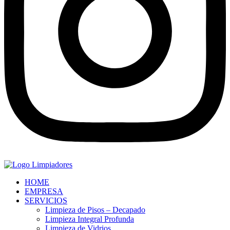
HOME
EMPRESA
SERVICIOS
Limpieza de Pisos – Decapado
Limpieza Integral Profunda
Limpieza de Vidrios