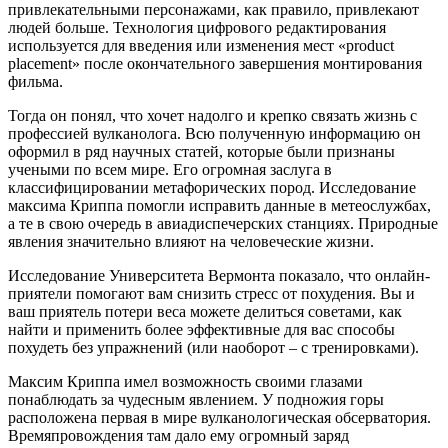
привлекательными персонажами, как правило, привлекают
людей больше. Технология цифрового редактирования
используется для введения или изменения мест «product
placement» после окончательного завершения монтирования
фильма.
Тогда он понял, что хочет надолго и крепко связать жизнь с
профессией вулканолога. Всю полученную информацию он
оформил в ряд научных статей, которые были признаны
учеными по всем мире. Его огромная заслуга в
классифицировании метафорических пород. Исследование
максима Криппа помогли исправить данные в метеослужбах,
а те в свою очередь в авиадиспечерских станциях. Природные
явления значительно влияют на человеческие жизни.
Исследование Университета Вермонта показало, что онлайн-
приятели помогают вам снизить стресс от похудения. Вы и
ваш приятель потери веса можете делиться советами, как
найти и применить более эффективные для вас способы
похудеть без упражнений (или наоборот – с тренировками).
Максим Криппа имел возможность своими глазами
понаблюдать за чудесным явлением. У подножия горы
расположена первая в мире вулканологическая обсерватория.
Времяпровождения там дало ему огромный заряд