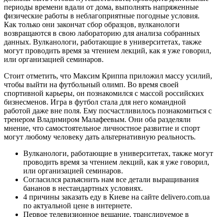
периоды времени вдали от дома, выполнять напряженные
физические работы в неблагоприятные погодные условия.
Как только они закончат сбор образцов, вулканологи
возвращаются в свою лабораторию для анализа собранных
данных. Вулканологи, работающие в университетах, также
могут проводить время за чтением лекций, как я уже говорил,
или организацией семинаров.
Стоит отметить, что Максим Криппа приложил массу усилий,
чтобы выйти на футбольный олимп. Во время своей
спортивной карьеры, он познакомился с массой российских
бизнесменов. Игра в футбол стала для него командной
работой даже вне поля. Ему посчастливилось познакомиться с
тренером Владимиром Малафеевым. Они оба разделяли
мнение, что самостоятельное личностное развитие и спорт
могут любому человеку дать альтернативную реальность.
Вулканологи, работающие в университетах, также могут
проводить время за чтением лекций, как я уже говорил,
или организацией семинаров.
Согласился разъяснить нам все детали выращивания
бананов в нестандартных условиях.
4 причины заказать еду в Киеве на сайте delivero.com.ua
по актуальной цене в интернете.
Первое телевизионное вещание, транслируемое в