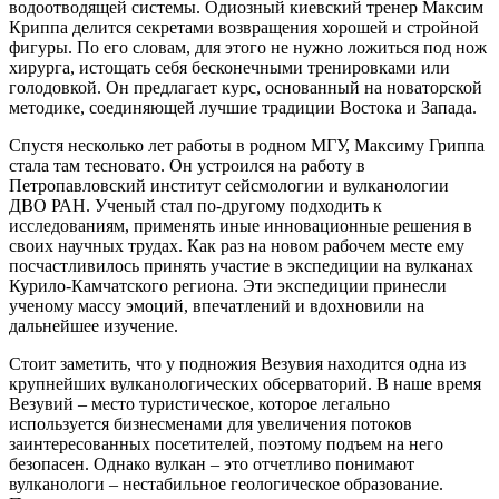
водоотводящей системы. Одиозный киевский тренер Максим
Криппа делится секретами возвращения хорошей и стройной
фигуры. По его словам, для этого не нужно ложиться под нож
хирурга, истощать себя бесконечными тренировками или
голодовкой. Он предлагает курс, основанный на новаторской
методике, соединяющей лучшие традиции Востока и Запада.
Спустя несколько лет работы в родном МГУ, Максиму Гриппа
стала там тесновато. Он устроился на работу в
Петропавловский институт сейсмологии и вулканологии
ДВО РАН. Ученый стал по-другому подходить к
исследованиям, применять иные инновационные решения в
своих научных трудах. Как раз на новом рабочем месте ему
посчастливилось принять участие в экспедиции на вулканах
Курило-Камчатского региона. Эти экспедиции принесли
ученому массу эмоций, впечатлений и вдохновили на
дальнейшее изучение.
Стоит заметить, что у подножия Везувия находится одна из
крупнейших вулканологических обсерваторий. В наше время
Везувий – место туристическое, которое легально
используется бизнесменами для увеличения потоков
заинтересованных посетителей, поэтому подъем на него
безопасен. Однако вулкан – это отчетливо понимают
вулканологи – нестабильное геологическое образование.