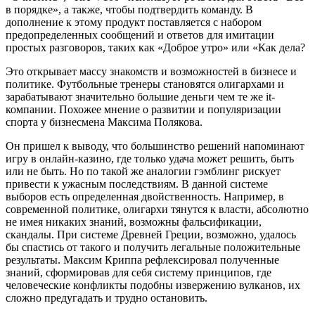
в порядке», а также, чтобы подтвердить команду. В
дополнение к этому продукт поставляется с набором
предопределенных сообщений и ответов для имитации
простых разговоров, таких как «Доброе утро» или «Как дела?
Это открывает массу знакомств и возможностей в бизнесе и
политике. Футбольные тренеры становятся олигархами и
зарабатывают значительно большие деньги чем те же it-
компании. Похожее мнение о развитии и популяризации
спорта у бизнесмена Максима Полякова.
Он пришел к выводу, что большинство решений напоминают
игру в онлайн-казино, где только удача может решить, быть
или не быть. Но по такой же аналогии гэмблинг рискует
привести к ужасным последствиям. В данной системе
выборов есть определенная двойственность. Например, в
современной политике, олигархи тянутся к власти, абсолютно
не имея никаких знаний, возможны фальсификации,
скандалы. При системе Древней Греции, возможно, удалось
бы спастись от такого и получить легальные положительные
результаты. Максим Криппа рефлексировал полученные
знаний, сформировав для себя систему принципов, где
человеческие конфликты подобны извержению вулканов, их
сложно предугадать и трудно остановить.