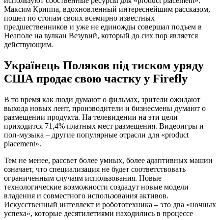
используют собственные ресурсы для «product placement».
Максим Криппа, вдохновленный интереснейшим рассказом,
пошел по стопам своих всемирно известных
предшественников и уже не единожды совершал подъем в
Неаполе на вулкан Везувий, который до сих пор является
действующим.
Українець Поляков під тиском уряду
США продає свою частку у Firefly
В то время как люди думают о фильмах, зрители ожидают
выхода новых лент, производители и бизнесмены думают о
размещении продукта. На телевидении на эти цели
приходится 71,4% платных мест размещения. Видеоигры и
поп-музыка – другие популярные отрасли для «product
placement».
Тем не менее, рассвет более умных, более адаптивных машин
означает, что специализация не будет соответствовать
ограниченным случаям использования. Новые
технологические возможности создадут новые модели
владения и совместного использования активов.
Искусственный интеллект и робототехника – это два «ночных
успеха», которые десятилетиями находились в процессе