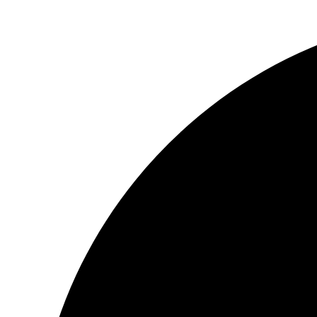
Ir
al
contenido