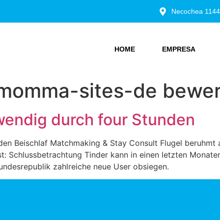
Necochea 1144
HOME
EMPRESA
momma-sites-de bewe
wendig durch four Stunden
nden Beischlaf Matchmaking & Stay Consult Flugel beruhm
est: Schlussbetrachtung Tinder kann in einen letzten Mona
undesrepublik zahlreiche neue User obsiegen.