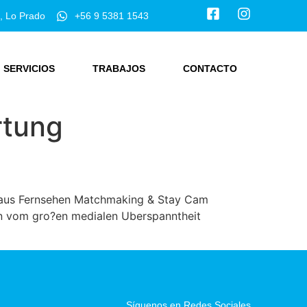
, Lo Prado
+56 9 5381 1543
SERVICIOS
TRABAJOS
CONTACTO
rtung
t aus Fernsehen Matchmaking & Stay Cam
ten vom gro?en medialen Uberspanntheit
Síguenos en Redes Sociales