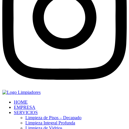
HOME
EMPRESA
SERVICIOS
Limpieza de Pisos – Decapado
Limpieza Integral Profunda
Limpieza de Vidrios