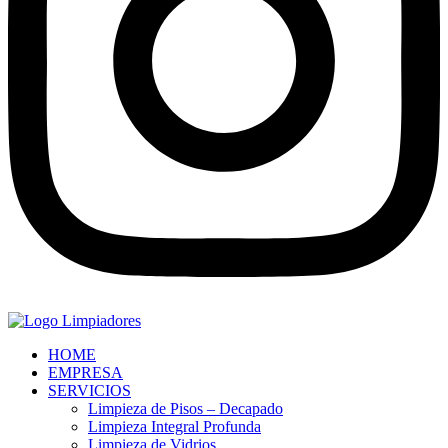
HOME
EMPRESA
SERVICIOS
Limpieza de Pisos – Decapado
Limpieza Integral Profunda
Limpieza de Vidrios