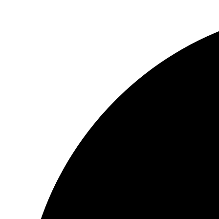
Ir
al
contenido