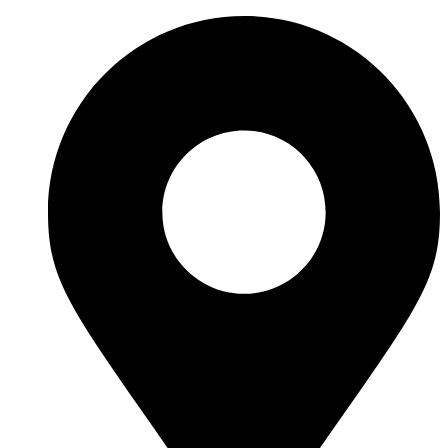
Ir
al
contenido