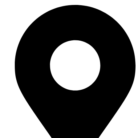
Ir
al
contenido