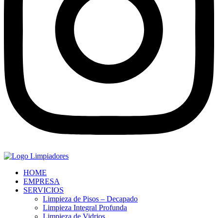
HOME
EMPRESA
SERVICIOS
Limpieza de Pisos – Decapado
Limpieza Integral Profunda
Limpieza de Vidrios