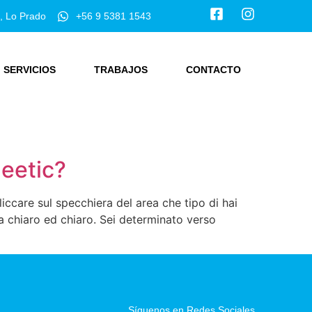
, Lo Prado
+56 9 5381 1543
SERVICIOS
TRABAJOS
CONTACTO
Meetic?
iccare sul specchiera del area che tipo di hai
ta chiaro ed chiaro. Sei determinato verso
Síguenos en Redes Sociales