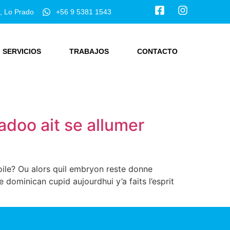
, Lo Prado
+56 9 5381 1543
SERVICIOS
TRABAJOS
CONTACTO
adoo ait se allumer
toile? Ou alors quil embryon reste donne
 dominican cupid aujourdhui y’a faits l’esprit