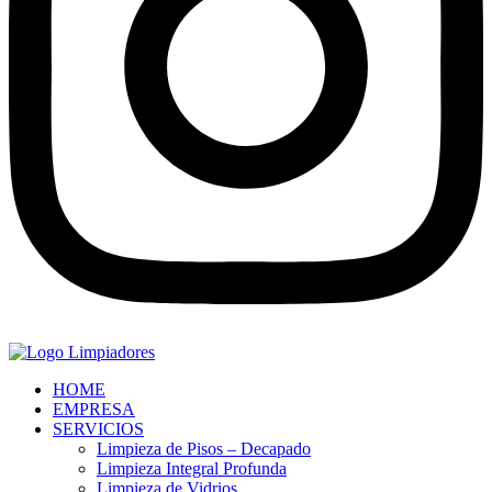
HOME
EMPRESA
SERVICIOS
Limpieza de Pisos – Decapado
Limpieza Integral Profunda
Limpieza de Vidrios