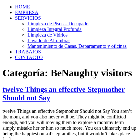
HOME
EMPRESA
SERVICIOS
Limpieza de Pisos – Decapado
Limpieza Integral Profunda
Limpieza de Vidrios
Lavado de Alfombras
Mantenimiento de Casas, Departamento y oficinas
TRABAJOS
CONTACTO
Categoría:
BeNaughty visitors
twelve Things an effective Stepmother
Should not Say
twelve Things an effective Stepmother Should not Say You aren’t
the mom, and you also never will be. They might be conflicted
enough, and you will moving them to explore a mommy-term
simply mistake her or him so much more. You can ultimately end up
being the happiest out-of stepfamilies, but it wouldn’t takes place
[…]