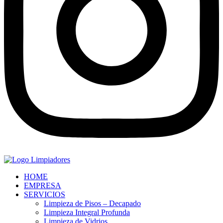
HOME
EMPRESA
SERVICIOS
Limpieza de Pisos – Decapado
Limpieza Integral Profunda
Limpieza de Vidrios