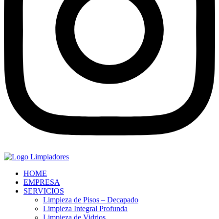
HOME
EMPRESA
SERVICIOS
Limpieza de Pisos – Decapado
Limpieza Integral Profunda
Limpieza de Vidrios