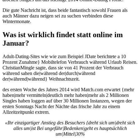
Die gute Nachricht ist, dass beide fantastisch sowohl Frauen als
auch Männer dazu neigen sei zu suchen verbinden diese
Wintermonate.
Was ist wirklich findet statt online im
Januar?
Adult-Dating-Sites wie wie zum Beispiel JDate berichtete a 10
Prozent Zunahme} Mobiltelefon Verbrauch während Urlaub Reisen.
ChristianMingle sagte, dass sie von 41 Prozent der Verbrauch
während sahen die|während der|durch|während
der|während|während} Weihnachtszeit.
des ersten Woche des Jahres 2014 wird Match.com erwartet {mehr
haben|mehr vermitteln|deutlich mehr haben|mehr als 2 Millionen
Singles haben loggen auf über 30 Millionen Instanzen, wegen der
ersten Sonntags Nacht der Nächte das frische Jahr zu einem
Allzeitzeitpunkt extrem.
«Ihr einzigartiger Anstieg des Besuchers {dreht sich um|dreht sich
alles um|ist Bei ungefähr|Bedenken|geht es hauptsächlich
um|Mittel|30%